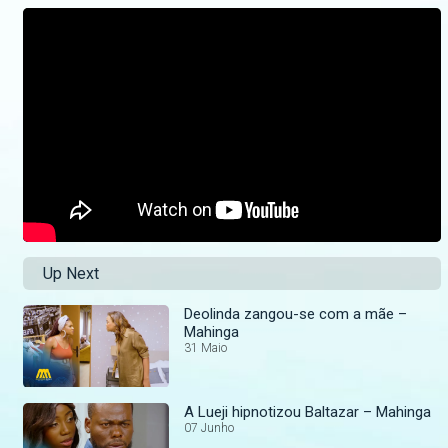
Up Next
Deolinda zangou-se com a mãe –
Mahinga
31 Maio
A Lueji hipnotizou Baltazar – Mahinga
07 Junho