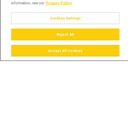
information, see our
Privacy Policy
Cookies Settings
Reject All
Accept All Cookies
Assistir
Comprar
Guia TV
Pesquisar
Menu