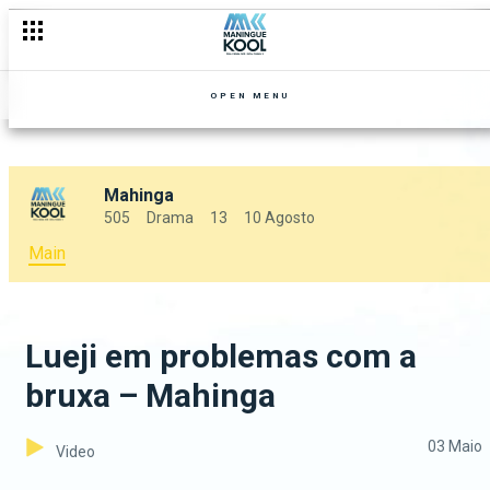
OPEN MENU
Mahinga
505
Drama
13
10 Agosto
Main
Lueji em problemas com a
bruxa – Mahinga
03 Maio
Video