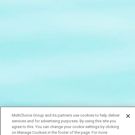
MultiChoice Group and its partners use cookies to help deliver
services and for advertising purposes. By using this site you
agree to this. You can change your cookie settings by clicking
on Manage Cookies in the footer of the page. For more