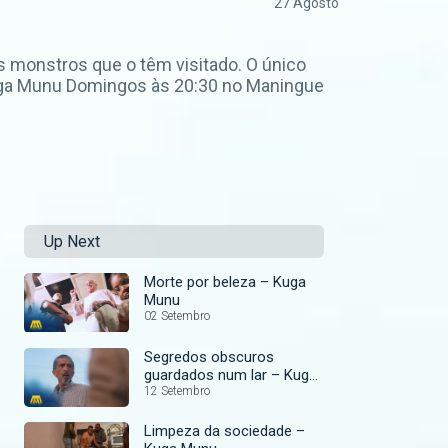
27 Agosto
 monstros que o têm visitado. O único
uga Munu Domingos às 20:30 no Maningue
Up Next
Morte por beleza – Kuga
Munu
02 Setembro
Segredos obscuros
guardados num lar – Kuga
Munu
12 Setembro
Limpeza da sociedade –