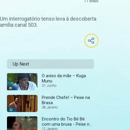
11 Maio
 Um interrogatório tenso leva à descoberta
mília canal 503.
Up Next
O aviso da mãe – Kuga
Munu
01 Junho
Prende Chefe! – Peixe na
Brasa
08 Janeiro
Encontro do Tio Bé Bé
com uma bruxa - Peixe na
Brasa
12 Janeiro