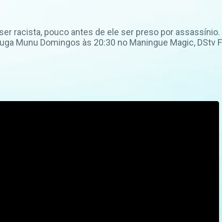
er racista, pouco antes de ele ser preso por assassínio.
Kuga Munu Domingos às 20:30 no Maningue Magic, DStv Fa