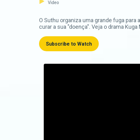
Video
O Suthu organiza uma grande fuga para a
curar a sua "doença". Veja o drama Kuga
Subscribe to Watch