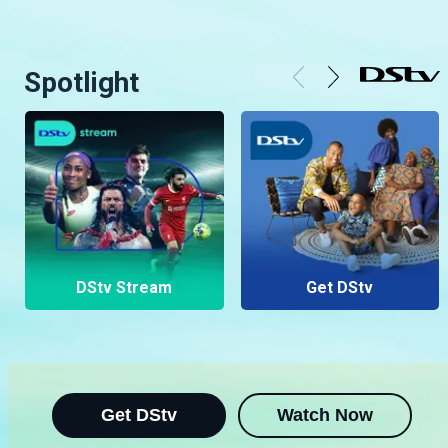
Spotlight
DStv Stream
Get DStv
Get DStv
Watch Now