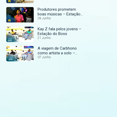
Produtores prometem
boas músicas – Estação
do Boss
28 Junho
Kay Z fala pelos jovens –
Estação do Boss
21 Junho
A viagem de Carbhono
como artista a solo –
Estação do Boss
07 Junho