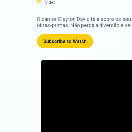
Video
O cantor Cleyton David fala sobre os seu
obras-primas. Não perca a diversão e ve
Subscribe to Watch