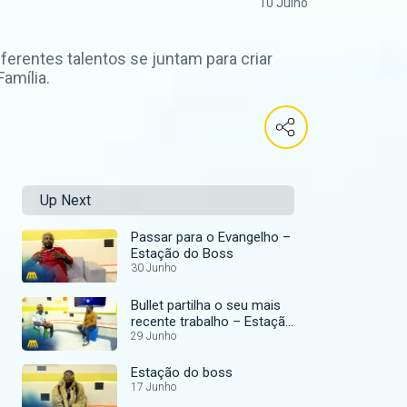
10 Julho
ferentes talentos se juntam para criar
amília.
Up Next
Passar para o Evangelho –
Estação do Boss
30 Junho
Bullet partilha o seu mais
recente trabalho – Estação
do Boss
29 Junho
Estação do boss
17 Junho