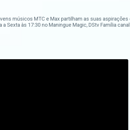
 jovens músicos MTC e Max partilham as suas aspirações
 a Sexta às 17:30 no Maningue Magic, DStv Família cana