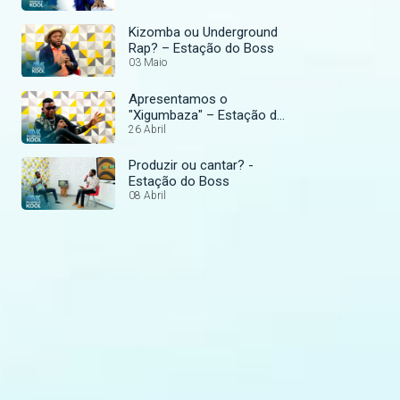
Kizomba ou Underground
Rap? – Estação do Boss
03 Maio
Apresentamos o
"Xigumbaza" – Estação do
Boss
26 Abril
Produzir ou cantar? -
Estação do Boss
08 Abril