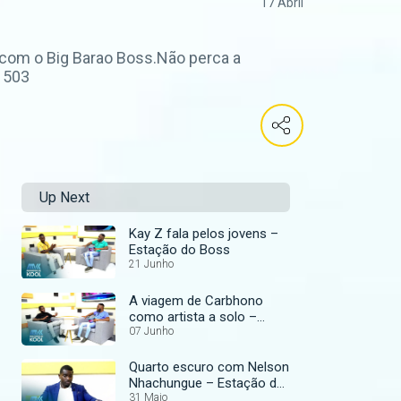
17 Abril
 com o Big Barao Boss.Não perca a
l 503
Up Next
Kay Z fala pelos jovens –
Estação do Boss
21 Junho
A viagem de Carbhono
como artista a solo –
Estação do Boss
07 Junho
Quarto escuro com Nelson
Nhachungue – Estação do
Boss
31 Maio