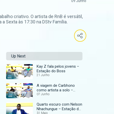
09 Junho
lho criativo. O artista de RnB é versátil,
a Sexta às 17:30 na DStv Família.
Up Next
Kay Z fala pelos jovens –
Estação do Boss
21 Junho
A viagem de Carbhono
como artista a solo –
Estação do Boss
07 Junho
Quarto escuro com Nelson
Nhachungue – Estação do
Boss
31 Maio