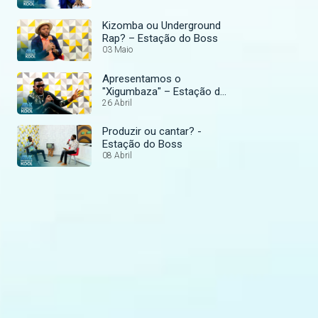
Kizomba ou Underground
Rap? – Estação do Boss
03 Maio
Apresentamos o
"Xigumbaza" – Estação do
Boss
26 Abril
Produzir ou cantar? -
Estação do Boss
08 Abril