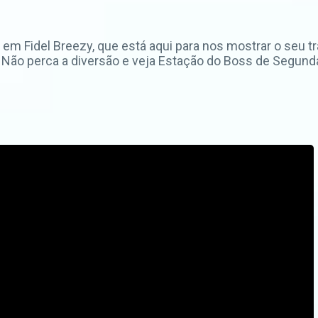
 Fidel Breezy, que está aqui para nos mostrar o seu traba
 Não perca a diversão e veja Estação do Boss de Segunda 