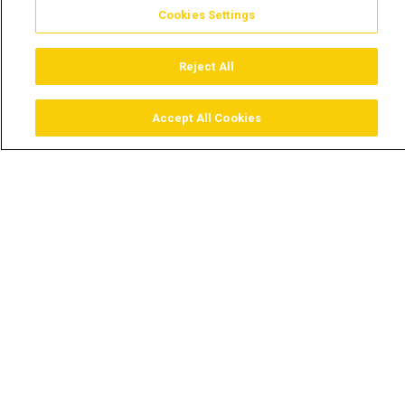
Cookies Settings
Reject All
Accept All Cookies
Assistir
Comprar
Guia TV
Pesquisar
Menu