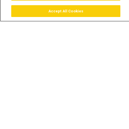
Accept All Cookies
Assistir
Comprar
Guia TV
Pesquisar
Menu