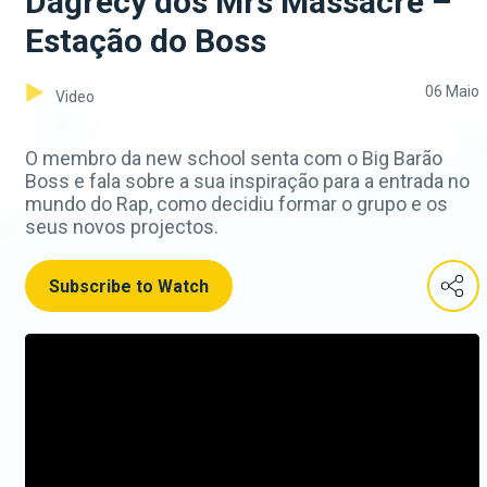
Dagrecy dos Mrs Massacre –
Estação do Boss
06 Maio
Video
O membro da new school senta com o Big Barão
Boss e fala sobre a sua inspiração para a entrada no
mundo do Rap, como decidiu formar o grupo e os
seus novos projectos.
Subscribe to Watch