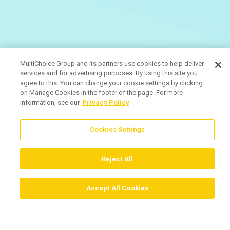
MultiChoice Group and its partners use cookies to help deliver
services and for advertising purposes. By using this site you
agree to this. You can change your cookie settings by clicking
on Manage Cookies in the footer of the page. For more
information, see our
Privacy Policy
Cookies Settings
Reject All
Accept All Cookies
Assistir
Comprar
Guia TV
Pesquisar
Menu