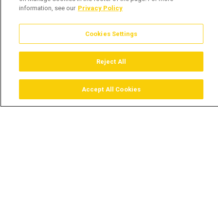
information, see our
Privacy Policy
Cookies Settings
Reject All
Accept All Cookies
Assistir
Comprar
Guia TV
Pesquisar
Menu