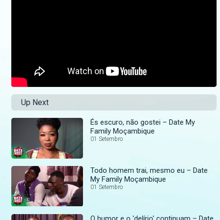
Up Next
És escuro, não gostei – Date My
Family Moçambique
01 Setembro
Todo homem trai, mesmo eu – Date
My Family Moçambique
01 Setembro
O humor e o 'delírio' continuam – Date