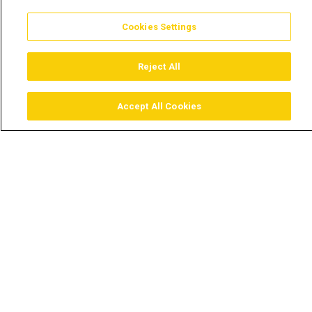
Cookies Settings
Reject All
Accept All Cookies
Assistir
Comprar
Guia TV
Pesquisar
Menu