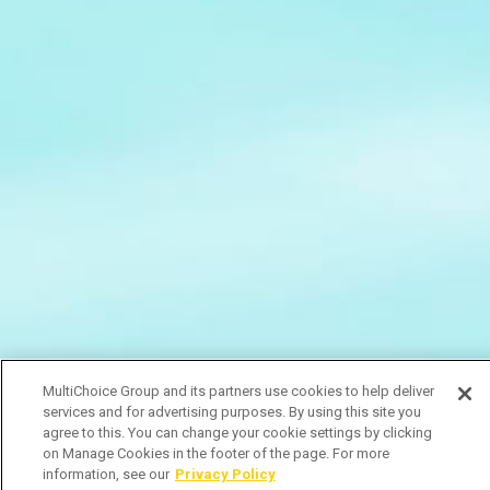
MultiChoice Group and its partners use cookies to help deliver
services and for advertising purposes. By using this site you
agree to this. You can change your cookie settings by clicking
on Manage Cookies in the footer of the page. For more
information, see our
Privacy Policy