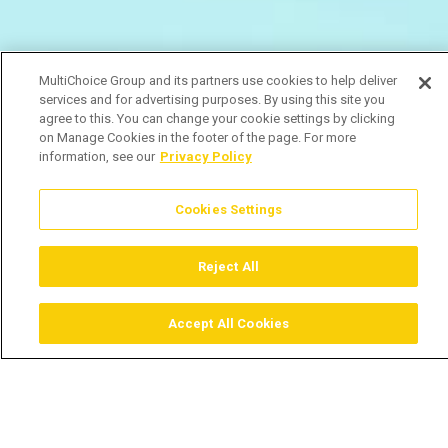
MultiChoice Group and its partners use cookies to help deliver
services and for advertising purposes. By using this site you
agree to this. You can change your cookie settings by clicking
on Manage Cookies in the footer of the page. For more
information, see our
Privacy Policy
Cookies Settings
Reject All
Accept All Cookies
Assistir
Comprar
Guia TV
Pesquisar
Menu