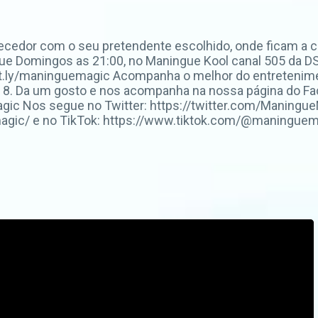
ecedor com o seu pretendente escolhido, onde ficam a 
e Domingos as 21:00, no Maningue Kool canal 505 da DSt
://bit.ly/maninguemagic Acompanha o melhor do entrete
 8. Da um gosto e nos acompanha na nossa página do F
c Nos segue no Twitter: https://twitter.com/ManingueM
ic/ e no TikTok: https://www.tiktok.com/@maninguemag