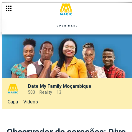
OPEN MENU
Date My Family Moçambique
503
Reality
13
Capa
Vídeos
Observador de corações: Divo