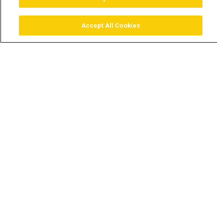
Accept All Cookies
Assistir
Comprar
Guia TV
Pesquisar
Menu