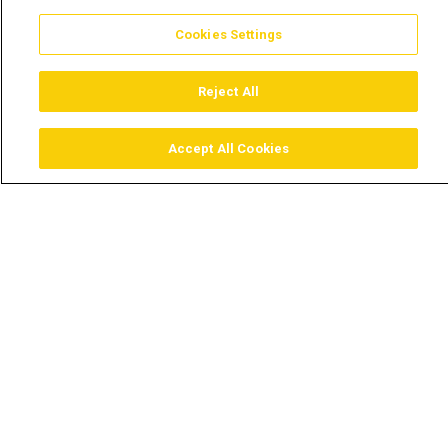
Cookies Settings
Reject All
Accept All Cookies
Assistir
Comprar
Guia TV
Pesquisar
Menu