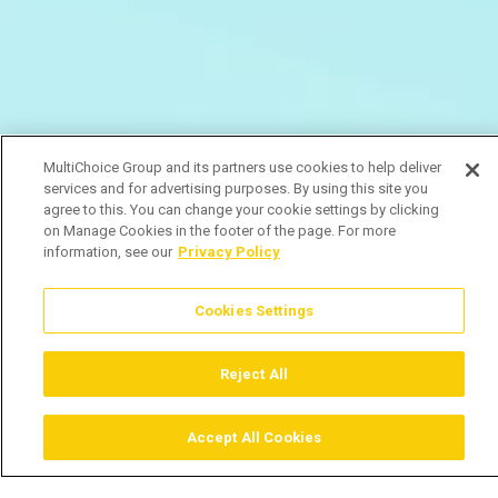
MultiChoice Group and its partners use cookies to help deliver
services and for advertising purposes. By using this site you
agree to this. You can change your cookie settings by clicking
on Manage Cookies in the footer of the page. For more
information, see our
Privacy Policy
Cookies Settings
Reject All
Accept All Cookies
Assistir
Comprar
Guia TV
Pesquisar
Menu