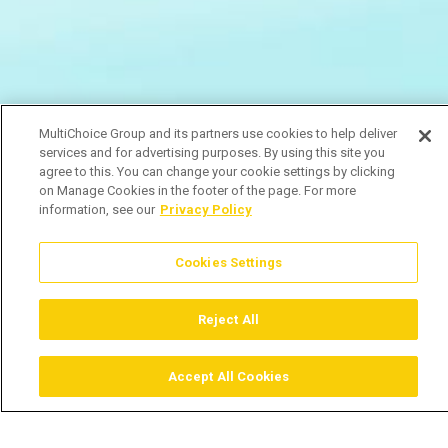
MultiChoice Group and its partners use cookies to help deliver
services and for advertising purposes. By using this site you
agree to this. You can change your cookie settings by clicking
on Manage Cookies in the footer of the page. For more
information, see our
Privacy Policy
Cookies Settings
Reject All
Accept All Cookies
Assistir
Comprar
Guia TV
Pesquisar
Menu