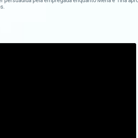
er persuadida pela empregada enquanto Mena e Tina apro
s.