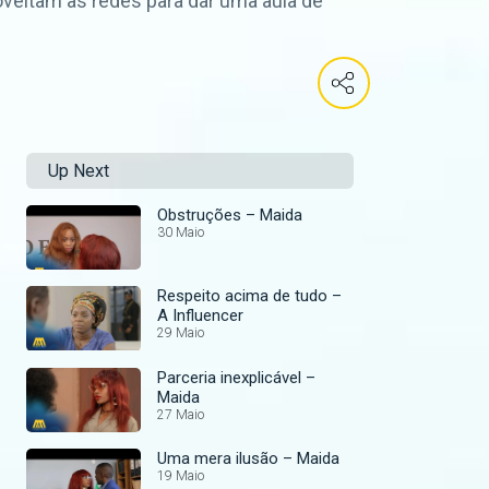
veitam as redes para dar uma aula de
Up Next
Obstruções – Maida
30 Maio
Respeito acima de tudo –
A Influencer
29 Maio
Parceria inexplicável –
Maida
27 Maio
Uma mera ilusão – Maida
19 Maio