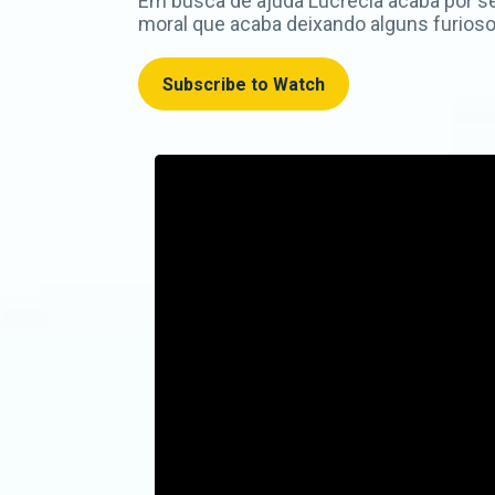
Em busca de ajuda Lucrécia acaba por s
moral que acaba deixando alguns furioso
Subscribe to Watch