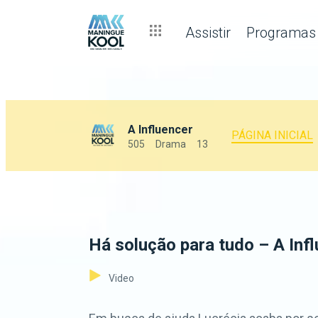
Assistir
Programas
A Influencer
PÁGINA INICIAL
505
Drama
13
Há solução para tudo – A Infl
Video