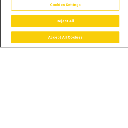
Cookies Settings
Reject All
Accept All Cookies
Assistir
Comprar
Guia TV
Pesquisar
Menu