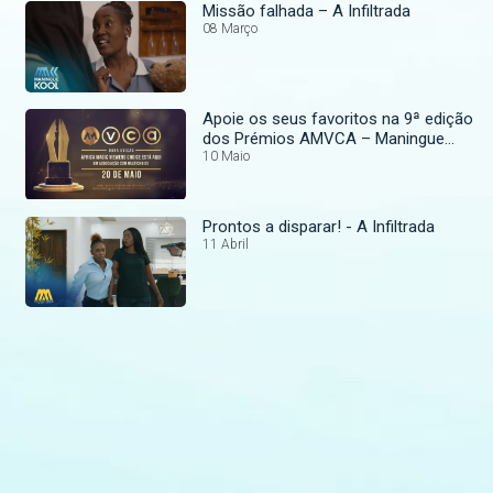
Missão falhada – A Infiltrada
08 Março
Apoie os seus favoritos na 9ª edição
dos Prémios AMVCA – Maningue
Magic
10 Maio
Prontos a disparar! - A Infiltrada
11 Abril