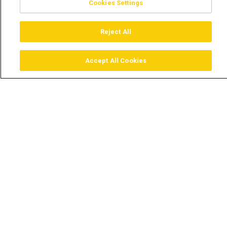
Cookies Settings
Reject All
Accept All Cookies
Assistir
Comprar
Guia TV
Pesquisar
Menu