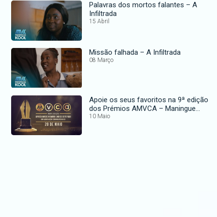
Palavras dos mortos falantes – A
Infiltrada
15 Abril
Missão falhada – A Infiltrada
08 Março
Apoie os seus favoritos na 9ª edição
dos Prémios AMVCA – Maningue
Magic
10 Maio