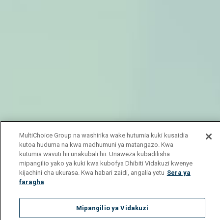
MultiChoice Group na washirika wake hutumia kuki kusaidia
kutoa huduma na kwa madhumuni ya matangazo. Kwa
kutumia wavuti hii unakubali hii. Unaweza kubadilisha
mipangilio yako ya kuki kwa kubofya Dhibiti Vidakuzi kwenye
kijachini cha ukurasa. Kwa habari zaidi, angalia yetu
Sera ya
faragha
Mipangilio ya Vidakuzi