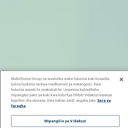
MultiChoice Group na washirika wake hutumia kuki kusaidia
kutoa huduma na kwa madhumuni ya matangazo. Kwa
kutumia wavuti hii unakubali hii. Unaweza kubadilisha
mipangilio yako ya kuki kwa kubofya Dhibiti Vidakuzi kwenye
kijachini cha ukurasa. Kwa habari zaidi, angalia yetu
Sera ya
faragha
Mipangilio ya Vidakuzi