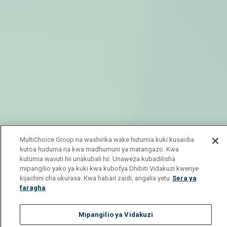
MultiChoice Group na washirika wake hutumia kuki kusaidia
kutoa huduma na kwa madhumuni ya matangazo. Kwa
kutumia wavuti hii unakubali hii. Unaweza kubadilisha
mipangilio yako ya kuki kwa kubofya Dhibiti Vidakuzi kwenye
kijachini cha ukurasa. Kwa habari zaidi, angalia yetu
Sera ya
faragha
Mipangilio ya Vidakuzi