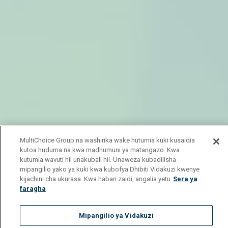
MultiChoice Group na washirika wake hutumia kuki kusaidia
kutoa huduma na kwa madhumuni ya matangazo. Kwa
kutumia wavuti hii unakubali hii. Unaweza kubadilisha
mipangilio yako ya kuki kwa kubofya Dhibiti Vidakuzi kwenye
kijachini cha ukurasa. Kwa habari zaidi, angalia yetu
Sera ya
faragha
Mipangilio ya Vidakuzi