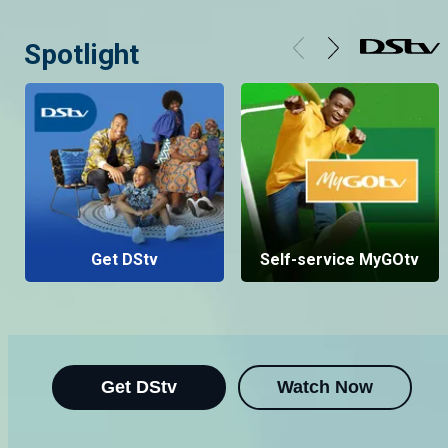
Spotlight
Get DStv
Self-service MyGOtv
Get DStv
Watch Now