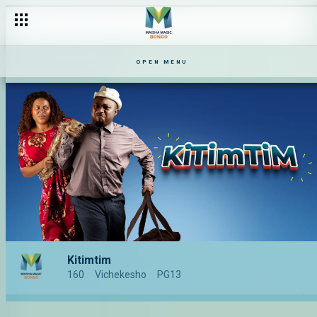
OPEN MENU
Kitimtim
160
Vichekesho
PG13