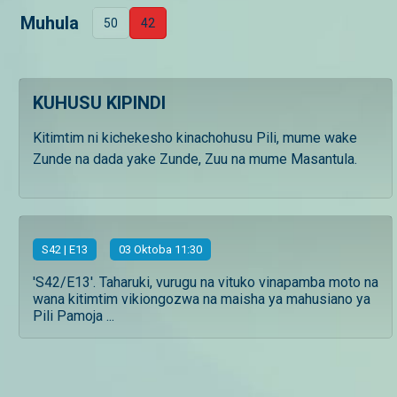
Muhula
50
42
KUHUSU KIPINDI
Kitimtim ni kichekesho kinachohusu Pili, mume wake
Zunde na dada yake Zunde, Zuu na mume Masantula.
S
42
| E13
03 Oktoba 11:30
'S42/E13'. Taharuki, vurugu na vituko vinapamba moto na
wana kitimtim vikiongozwa na maisha ya mahusiano ya
Pili Pamoja ...