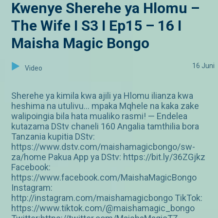
Kwenye Sherehe ya Hlomu –
The Wife I S3 I Ep15 – 16 I
Maisha Magic Bongo
16 Juni
Video
Sherehe ya kimila kwa ajili ya Hlomu ilianza kwa
heshima na utulivu… mpaka Mqhele na kaka zake
walipoingia bila hata mualiko rasmi! — Endelea
kutazama DStv chaneli 160 Angalia tamthilia bora
Tanzania kupitia DStv:
https://www.dstv.com/maishamagicbongo/sw-
za/home Pakua App ya DStv: https://bit.ly/36ZGjkz
Facebook:
https://www.facebook.com/MaishaMagicBongo
Instagram:
http://instagram.com/maishamagicbongo TikTok:
https://www.tiktok.com/@maishamagic_bongo