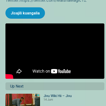
Twitter:https://twitter.com/MaishaMagicTZ
Jisajili kuangalia
Up Next
Jivu Wiki Hii – Jivu
14 Juni