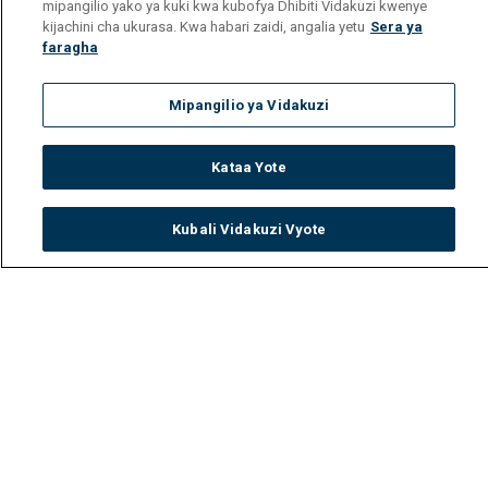
mipangilio yako ya kuki kwa kubofya Dhibiti Vidakuzi kwenye
kijachini cha ukurasa. Kwa habari zaidi, angalia yetu
Sera ya
faragha
Mipangilio ya Vidakuzi
Kataa Yote
Kubali Vidakuzi Vyote
Watch
Buy
TV Guide
Search
Menu