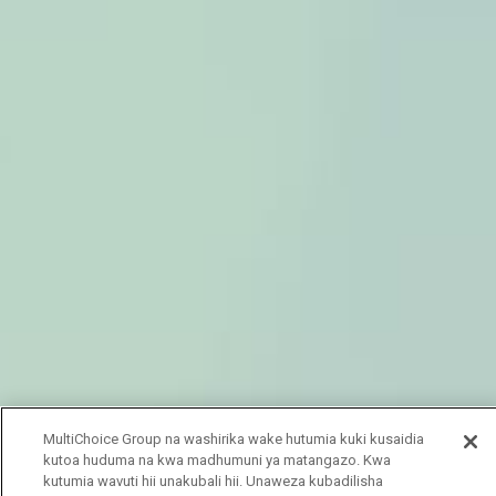
MultiChoice Group na washirika wake hutumia kuki kusaidia
kutoa huduma na kwa madhumuni ya matangazo. Kwa
kutumia wavuti hii unakubali hii. Unaweza kubadilisha