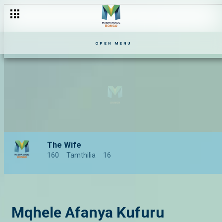
OPEN MENU
The Wife
160
Tamthilia
16
Mqhele Afanya Kufuru