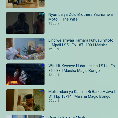
Nyumba ya Zulu Brothers Yachomwa
Moto – The Wife
13 Juni
Lindiwe amvaa Tamara kuhusu mtoto
– Mpali I S5 I Ep 187–190 I Maisha
Magic Bongo
12 Juni
Wiki Hii Kwenye Huba - Huba I S14 I Ep
36 - 38 I Maisha Magic Bongo
12 Juni
Moto ndani ya Kasri la Bi Barke – Jivu I
S1 I Ep 13-14 I Maisha Magic Bongo
06 Juni
Onyo la Kuzo – Mpali