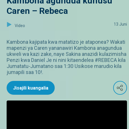
Kambona agundua kuhusu
Caren – Rebeca
13 Juni
Video
Kambona kajipata kwa matatizo je ataponea? Wakati
mapenzi ya Caren yananawiri Kambona anagundua
ukweli wa kazi zake, naye Sakina anazidi kulazimisha
Penzi kwa Daniel Je ni nini kitaendelea #REBECA kila
Jumatatu-Jumatano saa 1:30 Usikose marudio kila
jumapili saa 10!.
Jisajili kuangalia