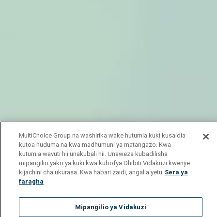
MultiChoice Group na washirika wake hutumia kuki kusaidia
kutoa huduma na kwa madhumuni ya matangazo. Kwa
kutumia wavuti hii unakubali hii. Unaweza kubadilisha
mipangilio yako ya kuki kwa kubofya Dhibiti Vidakuzi kwenye
kijachini cha ukurasa. Kwa habari zaidi, angalia yetu
Sera ya
faragha
Mipangilio ya Vidakuzi