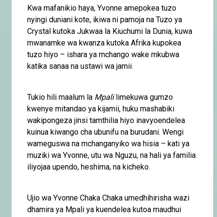
Kwa mafanikio haya, Yvonne amepokea tuzo
nyingi duniani kote, ikiwa ni pamoja na Tuzo ya
Crystal kutoka Jukwaa la Kiuchumi la Dunia, kuwa
mwanamke wa kwanza kutoka Afrika kupokea
tuzo hiyo – ishara ya mchango wake mkubwa
katika sanaa na ustawi wa jamii.
Tukio hili maalum la
Mpali
limekuwa gumzo
kwenye mitandao ya kijamii, huku mashabiki
wakipongeza jinsi tamthilia hiyo inavyoendelea
kuinua kiwango cha ubunifu na burudani. Wengi
wameguswa na mchanganyiko wa hisia – kati ya
muziki wa Yvonne, utu wa Nguzu, na hali ya familia
iliyojaa upendo, heshima, na kicheko.
Ujio wa Yvonne Chaka Chaka umedhihirisha wazi
dhamira ya Mpali ya kuendelea kutoa maudhui