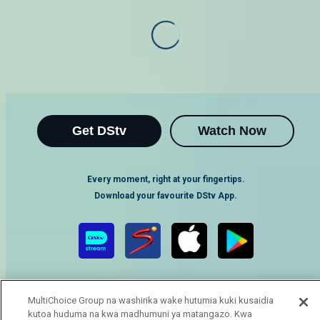
Get DStv
Watch Now
Every moment, right at your fingertips.
Download your favourite DStv App.
MultiChoice Group na washirika wake hutumia kuki kusaidia
kutoa huduma na kwa madhumuni ya matangazo. Kwa