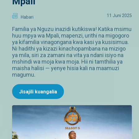
Mpali
11 Juni 2025
Habari
Familia ya Nguzu inazidi kutikiswa! Katika msimu
huu mpya wa Mpali, mapenzi, urithi na migogoro
ya kifamilia vinagongana kwa kasi ya kusisimua.
Ni hadithi ya kizazi kinachopambana na mizigo
ya mila, siri za zamani na vita ya ndani isiyo na
mshindi wa moja kwa moja. Hii ni tamthilia ya
maisha halisi — yenye hisia kali na maamuzi
magumu.
Jisajili kuangalia