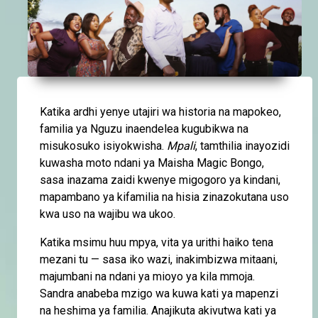
Katika ardhi yenye utajiri wa historia na mapokeo,
familia ya Nguzu inaendelea kugubikwa na
misukosuko isiyokwisha.
Mpali
, tamthilia inayozidi
kuwasha moto ndani ya Maisha Magic Bongo,
sasa inazama zaidi kwenye migogoro ya kindani,
mapambano ya kifamilia na hisia zinazokutana uso
kwa uso na wajibu wa ukoo.
Katika msimu huu mpya, vita ya urithi haiko tena
mezani tu — sasa iko wazi, inakimbizwa mitaani,
majumbani na ndani ya mioyo ya kila mmoja.
Sandra anabeba mzigo wa kuwa kati ya mapenzi
na heshima ya familia. Anajikuta akivutwa kati ya