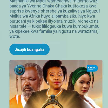
Mashabiki wa Mpali wameachwa midomo wazi
baada ya Yvonne Chaka Chaka kujitokeza kwa
suprise kwenye sherehe ya kuzaliwa ya Nguzu!
Malkia wa Afrika huyo alipamba siku hiyo kwa
burudani ya kipekee iliyoleta muziki, vicheko na
hisia tele — tukio lililogeuka kuwa kumbukumbu
ya kipekee kwa familia ya Nguzu na watazamaji
wote.
Jisajili kuangalia