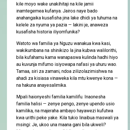
kile moyo wake unakihitaji na kile jamii
inamtegemea kufanya. Jairos naye bado
anahangaika kusafisha jina lake dhidi ya tuhuma na
kelele za nyuma ya pazia — lakini je, anaweza
kusafisha historia iliyomfunika?
Watoto wa familia ya Nguzu wanakua kwa kasi,
wakikumbana na shinikizo la jina kubwa walilorithi,
bila kufahamu kama wanapaswa kulinda hadhi hiyo
au kuvunja mifumo isiyowapa nafasi ya uhuru wao.
Tamaa, siri za zamani, ndoa zilizolazimishwa na
ahadi za kisiasa vinaweka kila mtu kwenye kona —
na hakuna anayesalimika.
Mpali haionyeshi familia kamilifu. Inaonesha
familia halisi — zenye pengo, zenye upendo usio
kamilika, na majeraha ambayo hayawezi kufutwa
kwa urithi peke yake. Kila tukio linaibua maswali ya
msingi: Je, ukoo una maana gani bila ukweli?