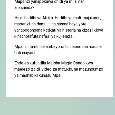
Mapenzi yanapokuwa dhidi ya mila, nani
anashinda?
Hii ni hadithi ya Afrika. Hadithi ya mali, majukumu,
mapenzi, na damu — na namna haya yote
yanapogongana katikati ya historia na kizazi kipya
kinachotafuta nafasi ya kujieleza.
Mpali ni tamthilia ambayo si tu inaonesha maisha,
bali inayaishi.
Endelea kufuatilia Maisha Magic Bongo kwa
maelezo zaidi, video za matukio, na mazungumzo
ya mashabiki kuhusu Mpali.