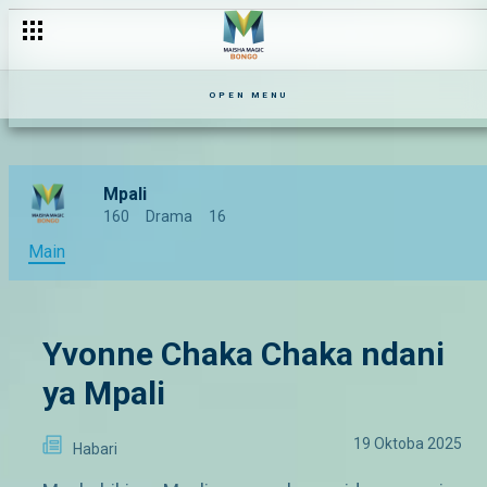
Tamthilia inayogusa mizizi ya familia ya kiafrika – Mpali
OPEN MENU
Mpali
160
Drama
16
Main
Yvonne Chaka Chaka ndani
ya Mpali
19 Oktoba 2025
Habari