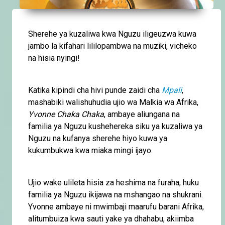
Sherehe ya kuzaliwa kwa Nguzu iligeuzwa kuwa
jambo la kifahari lililopambwa na muziki, vicheko
na hisia nyingi!
Katika kipindi cha hivi punde zaidi cha
Mpali
,
mashabiki walishuhudia ujio wa Malkia wa Afrika,
Yvonne Chaka Chaka
, ambaye aliungana na
familia ya Nguzu kushehereka siku ya kuzaliwa ya
Nguzu na kufanya sherehe hiyo kuwa ya
kukumbukwa kwa miaka mingi ijayo.
Ujio wake ulileta hisia za heshima na furaha, huku
familia ya Nguzu ikijawa na mshangao na shukrani.
Yvonne ambaye ni mwimbaji maarufu barani Afrika,
alitumbuiza kwa sauti yake ya dhahabu, akiimba