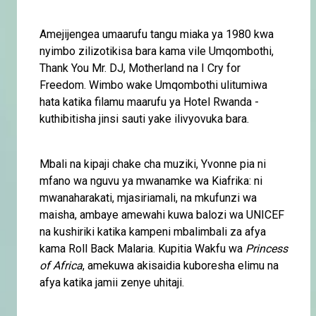
Amejijengea umaarufu tangu miaka ya 1980 kwa
nyimbo zilizotikisa bara kama vile Umqombothi,
Thank You Mr. DJ, Motherland na I Cry for
Freedom. Wimbo wake Umqombothi ulitumiwa
hata katika filamu maarufu ya Hotel Rwanda -
kuthibitisha jinsi sauti yake ilivyovuka bara.
Mbali na kipaji chake cha muziki, Yvonne pia ni
mfano wa nguvu ya mwanamke wa Kiafrika: ni
mwanaharakati, mjasiriamali, na mkufunzi wa
maisha, ambaye amewahi kuwa balozi wa UNICEF
na kushiriki katika kampeni mbalimbali za afya
kama Roll Back Malaria. Kupitia Wakfu wa
Princess
of Africa
, amekuwa akisaidia kuboresha elimu na
afya katika jamii zenye uhitaji.