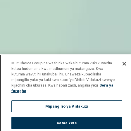
MultiChoice Group na washirika wake hutumia kuki kusaidia
kutoa huduma na kwa madhumuni ya matangazo. Kwa
kutumia wavuti hii unakubali hii. Unaweza kubadilisha
mipangilio yako ya kuki kwa kubofya Dhibiti Vidakuzi kwenye
kijachini cha ukurasa. Kwa habari zaidi, angalia yetu
Sera ya
faragha
Mipangilio ya Vidakuzi
Kataa Yote