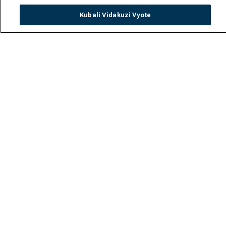
Kubali Vidakuzi Vyote
Watch
Buy
TV Guide
Search
Menu