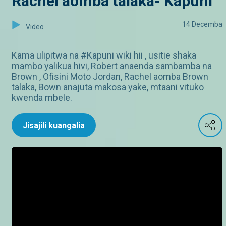
Rachel aomba talaka- Kapuni
14 Decemba
Video
Kama ulipitwa na #Kapuni wiki hii , usitie shaka
mambo yalikua hivi, Robert anaenda sambamba na
Brown , Ofisini Moto Jordan, Rachel aomba Brown
talaka, Bown anajuta makosa yake, mtaani vituko
kwenda mbele.
Jisajili kuangalia