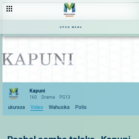
OPEN MENU
Kapuni
160
Drama
PG13
ukurasa
Video
Wahusika
Polls