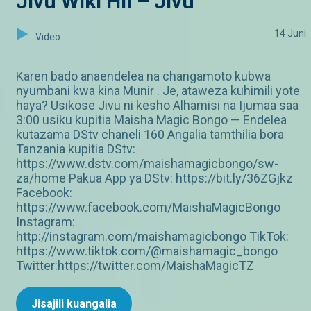
Jivu Wiki Hii – Jivu
14 Juni
Video
Karen bado anaendelea na changamoto kubwa
nyumbani kwa kina Munir . Je, ataweza kuhimili yote
haya? Usikose Jivu ni kesho Alhamisi na Ijumaa saa
3:00 usiku kupitia Maisha Magic Bongo — Endelea
kutazama DStv chaneli 160 Angalia tamthilia bora
Tanzania kupitia DStv:
https://www.dstv.com/maishamagicbongo/sw-
za/home Pakua App ya DStv: https://bit.ly/36ZGjkz
Facebook:
https://www.facebook.com/MaishaMagicBongo
Instagram:
http://instagram.com/maishamagicbongo TikTok:
https://www.tiktok.com/@maishamagic_bongo
Twitter:https://twitter.com/MaishaMagicTZ
Jisajili kuangalia