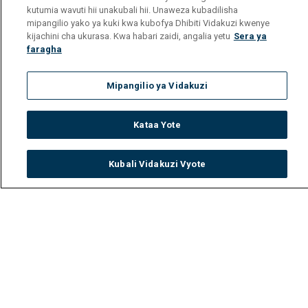
kutumia wavuti hii unakubali hii. Unaweza kubadilisha
mipangilio yako ya kuki kwa kubofya Dhibiti Vidakuzi kwenye
kijachini cha ukurasa. Kwa habari zaidi, angalia yetu
Sera ya
faragha
Mipangilio ya Vidakuzi
Kataa Yote
Kubali Vidakuzi Vyote
Watch
Buy
TV Guide
Search
Menu