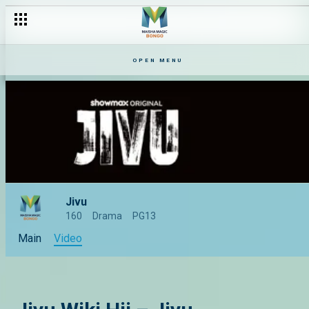
OPEN MENU
Jivu
160
Drama
PG13
Main
Video