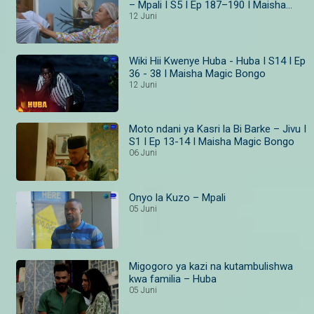
– Mpali I S5 I Ep 187–190 I Maisha
Magic Bongo
12 Juni
Wiki Hii Kwenye Huba - Huba I S14 I Ep
36 - 38 I Maisha Magic Bongo
12 Juni
Moto ndani ya Kasri la Bi Barke – Jivu I
S1 I Ep 13-14 I Maisha Magic Bongo
06 Juni
Onyo la Kuzo – Mpali
05 Juni
Migogoro ya kazi na kutambulishwa
kwa familia – Huba
05 Juni