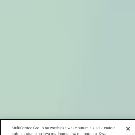
MultiChoice Group na washirika wake hutumia kuki kusaidia
kutoa huduma na kwa madhumuni ya matangazo. Kwa