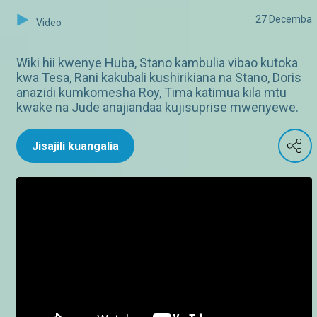
27 Decemba
Video
Wiki hii kwenye Huba, Stano kambulia vibao kutoka
kwa Tesa, Rani kakubali kushirikiana na Stano, Doris
anazidi kumkomesha Roy, Tima katimua kila mtu
kwake na Jude anajiandaa kujisuprise mwenyewe.
Jisajili kuangalia