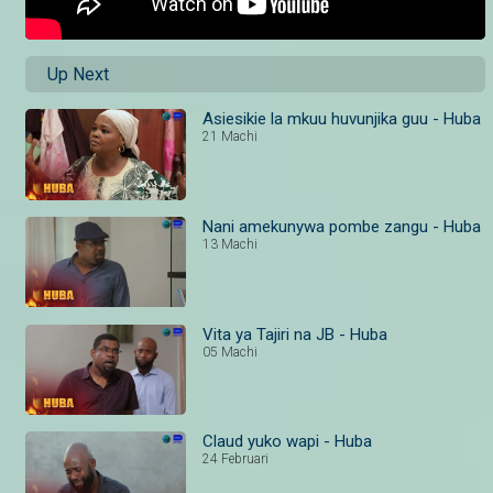
Up Next
Asiesikie la mkuu huvunjika guu - Huba
21 Machi
Nani amekunywa pombe zangu - Huba
13 Machi
Vita ya Tajiri na JB - Huba
05 Machi
Claud yuko wapi - Huba
24 Februari