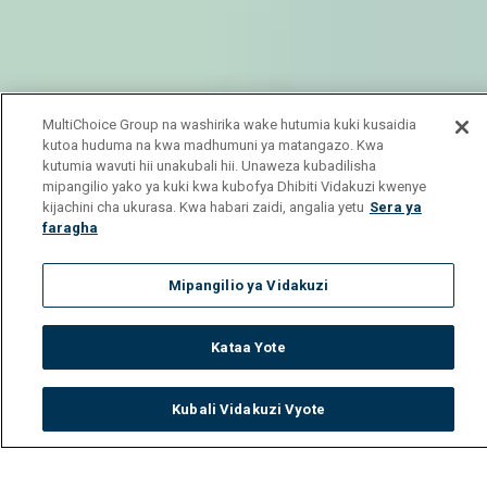
MultiChoice Group na washirika wake hutumia kuki kusaidia
kutoa huduma na kwa madhumuni ya matangazo. Kwa
kutumia wavuti hii unakubali hii. Unaweza kubadilisha
mipangilio yako ya kuki kwa kubofya Dhibiti Vidakuzi kwenye
kijachini cha ukurasa. Kwa habari zaidi, angalia yetu
Sera ya
faragha
Mipangilio ya Vidakuzi
Kataa Yote
Kubali Vidakuzi Vyote
Watch
Buy
TV Guide
Search
Menu