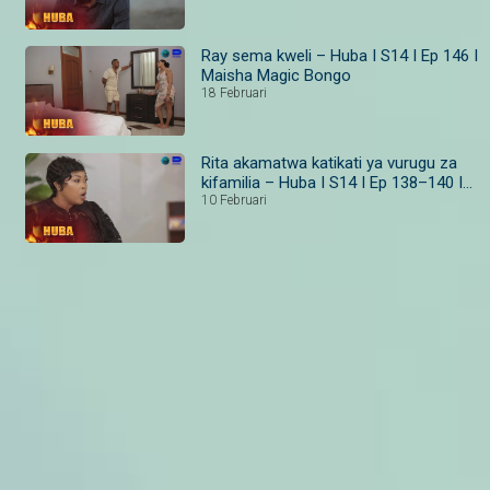
Ray sema kweli – Huba I S14 I Ep 146 I
Maisha Magic Bongo
18 Februari
Rita akamatwa katikati ya vurugu za
kifamilia – Huba I S14 I Ep 138–140 I
Maisha Magic
10 Februari