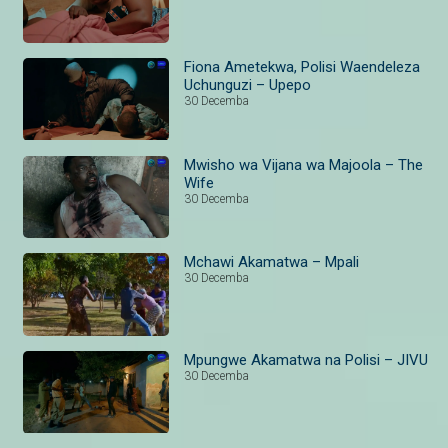
Fiona Ametekwa, Polisi Waendeleza
Uchunguzi – Upepo
30 Decemba
Mwisho wa Vijana wa Majoola – The
Wife
30 Decemba
Mchawi Akamatwa – Mpali
30 Decemba
Mpungwe Akamatwa na Polisi – JIVU
30 Decemba