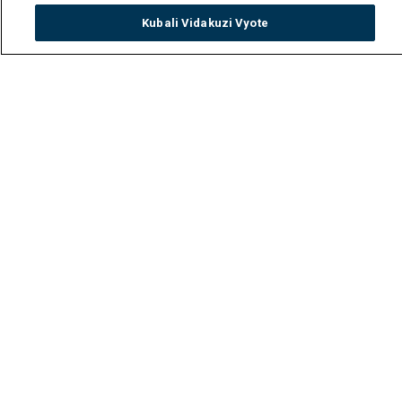
Kubali Vidakuzi Vyote
Watch
Buy
TV Guide
Search
Menu