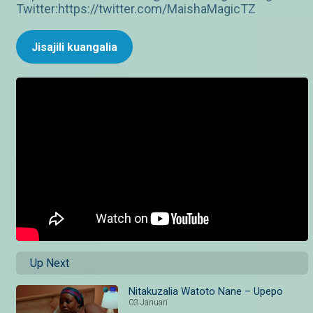
Twitter:https://twitter.com/MaishaMagicTZ
Jisajili kuangalia
Up Next
Nitakuzalia Watoto Nane – Upepo
03 Januari