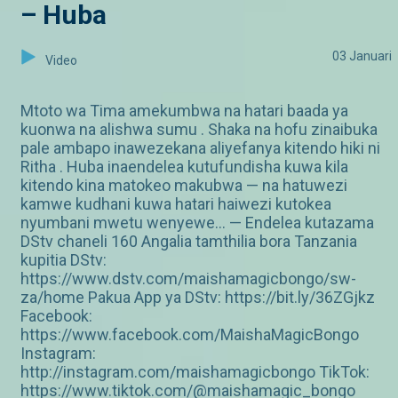
– Huba
03 Januari
Video
Mtoto wa Tima amekumbwa na hatari baada ya
kuonwa na alishwa sumu . Shaka na hofu zinaibuka
pale ambapo inawezekana aliyefanya kitendo hiki ni
Ritha . Huba inaendelea kutufundisha kuwa kila
kitendo kina matokeo makubwa — na hatuwezi
kamwe kudhani kuwa hatari haiwezi kutokea
nyumbani mwetu wenyewe… — Endelea kutazama
DStv chaneli 160 Angalia tamthilia bora Tanzania
kupitia DStv:
https://www.dstv.com/maishamagicbongo/sw-
za/home Pakua App ya DStv: https://bit.ly/36ZGjkz
Facebook:
https://www.facebook.com/MaishaMagicBongo
Instagram:
http://instagram.com/maishamagicbongo TikTok:
https://www.tiktok.com/@maishamagic_bongo