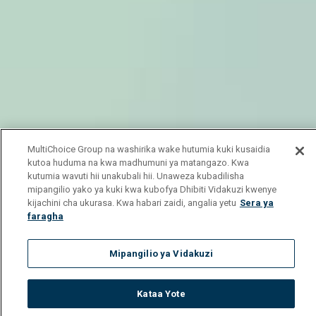
MultiChoice Group na washirika wake hutumia kuki kusaidia
kutoa huduma na kwa madhumuni ya matangazo. Kwa
kutumia wavuti hii unakubali hii. Unaweza kubadilisha
mipangilio yako ya kuki kwa kubofya Dhibiti Vidakuzi kwenye
kijachini cha ukurasa. Kwa habari zaidi, angalia yetu
Sera ya
faragha
Mipangilio ya Vidakuzi
Kataa Yote