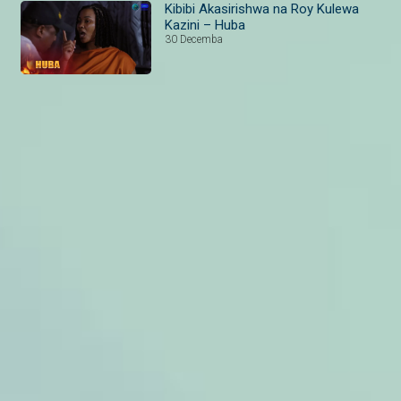
Kibibi Akasirishwa na Roy Kulewa
Kazini – Huba
30 Decemba