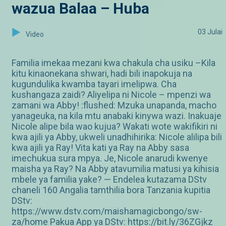
wazua Balaa – Huba
03 Julai
Video
Familia imekaa mezani kwa chakula cha usiku –Kila
kitu kinaonekana shwari, hadi bili inapokuja na
kugundulika kwamba tayari imelipwa. Cha
kushangaza zaidi? Aliyelipa ni Nicole – mpenzi wa
zamani wa Abby! :flushed: Mzuka unapanda, macho
yanageuka, na kila mtu anabaki kinywa wazi. Inakuaje
Nicole alipe bila wao kujua? Wakati wote wakifikiri ni
kwa ajili ya Abby, ukweli unadhihirika: Nicole alilipa bili
kwa ajili ya Ray! Vita kati ya Ray na Abby sasa
imechukua sura mpya. Je, Nicole anarudi kwenye
maisha ya Ray? Na Abby atavumilia matusi ya kihisia
mbele ya familia yake? — Endelea kutazama DStv
chaneli 160 Angalia tamthilia bora Tanzania kupitia
DStv:
https://www.dstv.com/maishamagicbongo/sw-
za/home Pakua App ya DStv: https://bit.ly/36ZGjkz