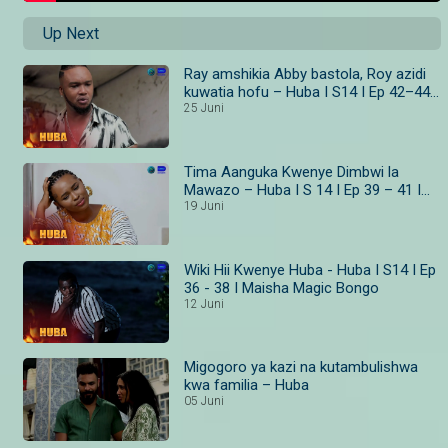
Up Next
Ray amshikia Abby bastola, Roy azidi
kuwatia hofu – Huba I S14 I Ep 42–44 I
Maisha Magic Bongo
25 Juni
Tima Aanguka Kwenye Dimbwi la
Mawazo – Huba I S 14 I Ep 39 – 41 I
Maisha Magic Bongo
19 Juni
Wiki Hii Kwenye Huba - Huba I S14 I Ep
36 - 38 I Maisha Magic Bongo
12 Juni
Migogoro ya kazi na kutambulishwa
kwa familia – Huba
05 Juni