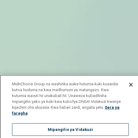
MultiChoice Group na washirika wake hutumia kuki kusaidia
kutoa huduma na kwa madhumuni ya matangazo. Kwa
kutumia wavuti hii unakubali hii. Unaweza kubadilisha
mipangilio yako ya kuki kwa kubofya Dhibiti Vidakuzi kwenye
kijachini cha ukurasa. Kwa habari zaidi, angalia yetu
Sera ya
faragha
Mipangilio ya Vidakuzi