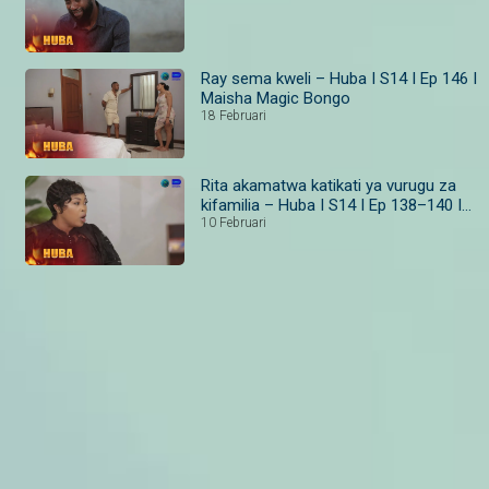
Ray sema kweli – Huba I S14 I Ep 146 I
Maisha Magic Bongo
18 Februari
Rita akamatwa katikati ya vurugu za
kifamilia – Huba I S14 I Ep 138–140 I
Maisha Magic
10 Februari