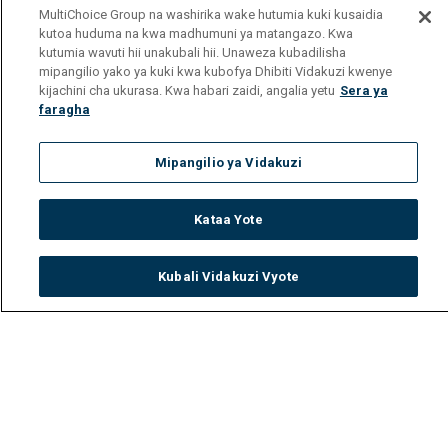
MultiChoice Group na washirika wake hutumia kuki kusaidia
kutoa huduma na kwa madhumuni ya matangazo. Kwa
kutumia wavuti hii unakubali hii. Unaweza kubadilisha
mipangilio yako ya kuki kwa kubofya Dhibiti Vidakuzi kwenye
kijachini cha ukurasa. Kwa habari zaidi, angalia yetu
Sera ya
faragha
Mipangilio ya Vidakuzi
Kataa Yote
Kubali Vidakuzi Vyote
Watch
Buy
TV Guide
Search
Menu