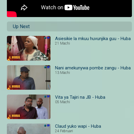
Up Next
Asiesikie la mkuu huvunjika guu - Huba
21 Machi
Nani amekunywa pombe zangu - Huba
13 Machi
Vita ya Tajiri na JB - Huba
05 Machi
Claud yuko wapi - Huba
24 Februari