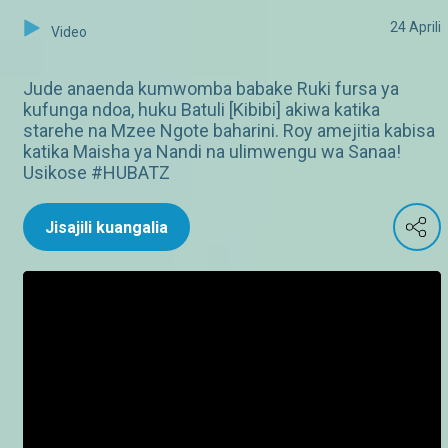
24 Aprili
Video
Jude anaenda kumwomba babake Ruki fursa ya
kufunga ndoa, huku Batuli [Kibibi] akiwa katika
starehe na Mzee Ngote baharini. Roy amejitia kabisa
katika Maisha ya Nandi na ulimwengu wa Sanaa!
Usikose #HUBATZ
Jisajili kuangalia