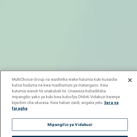
MultiChoice Group na washirika wake hutumia kuki kusaidia
kutoa huduma na kwa madhumuni ya matangazo. Kwa
kutumia wavuti hii unakubali hii. Unaweza kubadilisha
mipangilio yako ya kuki kwa kubofya Dhibiti Vidakuzi kwenye
kijachini cha ukurasa. Kwa habari zaidi, angalia yetu
Sera ya
faragha
Mipangilio ya Vidakuzi