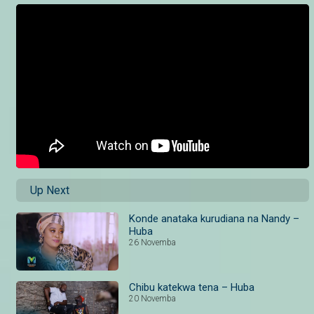
Up Next
Konde anataka kurudiana na Nandy –
Huba
26 Novemba
Chibu katekwa tena – Huba
20 Novemba