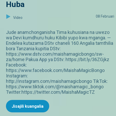
Huba
08 Februari
Video
Jude anamchonganisha Tima kuhusiana na uwezo
wa Devi kumdhuru huku Kibibi yupo kwa mganga. —
Endelea kutazama DStv chaneli 160 Angalia tamthilia
bora Tanzania kupitia DStv:
https://www.dstv.com/maishamagicbongo/sw-
za/home Pakua App ya DStv: https://bit.ly/36ZGjkz
Facebook:
https://www.facebook.com/MaishaMagicBongo
Instagram:
http://instagram.com/maishamagicbongo TikTok:
https://www.tiktok.com/@maishamagic_bongo
Twitter:https://twitter.com/MaishaMagicTZ
Jisajili kuangalia