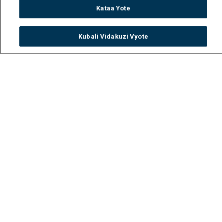
Kataa Yote
Kubali Vidakuzi Vyote
Watch
Buy
TV Guide
Search
Menu