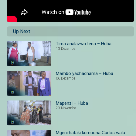
Up Next
Tima analazwa tena – Huba
13 Decemba
Mambo yachachama – Huba
06 Decemba
Mapenzi – Huba
29 Novemba
Mgeni hataki kumuona Carlos wala