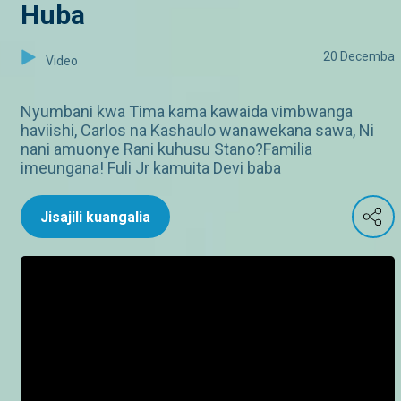
Huba
20 Decemba
Video
Nyumbani kwa Tima kama kawaida vimbwanga
haviishi, Carlos na Kashaulo wanawekana sawa, Ni
nani amuonye Rani kuhusu Stano?Familia
imeungana! Fuli Jr kamuita Devi baba
Jisajili kuangalia