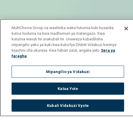
MultiChoice Group na washirika wake hutumia kuki kusaidia
kutoa huduma na kwa madhumuni ya matangazo. Kwa
kutumia wavuti hii unakubali hii. Unaweza kubadilisha
mipangilio yako ya kuki kwa kubofya Dhibiti Vidakuzi kwenye
kijachini cha ukurasa. Kwa habari zaidi, angalia yetu
Sera ya
faragha
Mipangilio ya Vidakuzi
Kataa Yote
Kubali Vidakuzi Vyote
Watch
Buy
TV Guide
Search
Menu