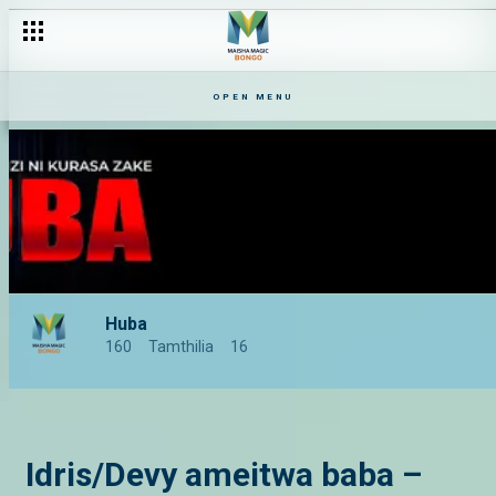
OPEN MENU
Huba
160
Tamthilia
16
Idris/Devy ameitwa baba –