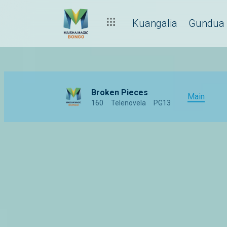
Kuangalia
Gundua
Broken Pieces
Main
160
Telenovela
PG13