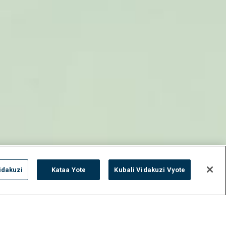
idakuzi
Kataa Yote
Kubali Vidakuzi Vyote