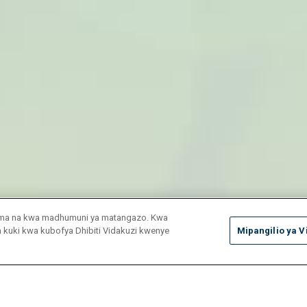
duma na kwa madhumuni ya matangazo. Kwa
ya kuki kwa kubofya Dhibiti Vidakuzi kwenye
Mipangilio ya V