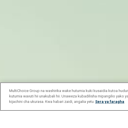
MultiChoice Group na washirika wake hutumia kuki kusaidia kutoa hu
kutumia wavuti hii unakubali hii. Unaweza kubadilisha mipangilio yako 
kijachini cha ukurasa. Kwa habari zaidi, angalia yetu
Sera ya faragha