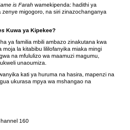
ame is Farah
wamekipenda: hadithi ya
lia zenye migogoro, na siri zinazochanganya
es
Kuwa ya Kipekee?
ha ya familia mbili ambazo zinakutana kwa
moja la kitabibu lililofanyika miaka mingi
rugwa na mfululizo wa maamuzi magumu,
ukweli unaoumiza.
wanyika kati ya huruma na hasira, mapenzi na
ifungua ukurasa mpya wa mshangao na
Channel 160