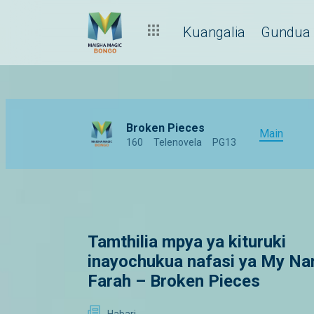
Kuangalia
Gundua
Broken Pieces
Main
160
Telenovela
PG13
Tamthilia mpya ya kituruki
inayochukua nafasi ya My Na
Farah – Broken Pieces