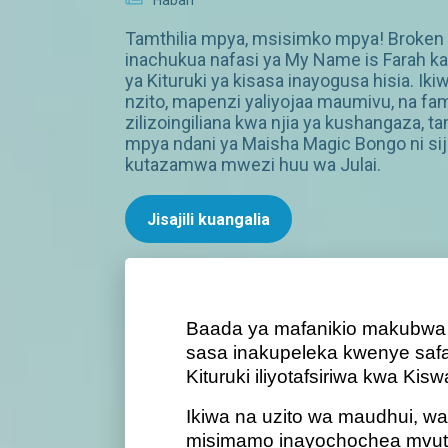
Habari
Tamthilia mpya, msisimko mpya! Broken
inachukua nafasi ya My Name is Farah ka
ya Kituruki ya kisasa inayogusa hisia. Ikiw
nzito, mapenzi yaliyojaa maumivu, na fam
zilizoingiliana kwa njia ya kushangaza, tam
mpya ndani ya Maisha Magic Bongo ni si
kutazamwa mwezi huu wa Julai.
Jisajili kuangalia
Baada ya mafanikio makubwa
sasa inakupeleka kwenye safari
Kituruki iliyotafsiriwa kwa Kis
Ikiwa na uzito wa maudhui, w
misimamo inayochochea mvuta