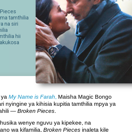
 Pieces
ma tamthilia
a na siri
ilia
thilia hii
jakukosa
 ya
My Name is Farah
,
Maisha Magic Bongo
 nyingine ya kihisia kupitia tamthilia mpya ya
wahili —
Broken Pieces
.
ahusika wenye nguvu ya kipekee, na
no wa kifamilia,
Broken Pieces
inaleta kile