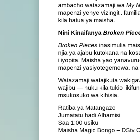
ambacho watazamaji wa
My N
mapenzi yenye vizingiti, fami
kila hatua ya maisha.
Nini Kinaifanya
Broken Piec
Broken Pieces
inasimulia mais
njia ya ajabu kutokana na kosa 
iliyopita. Maisha yao yanavu
mapenzi yasiyotegemewa, na 
Watazamaji watajikuta wakiga
wajibu — huku kila tukio lik
msukosuko wa kihisia.
Ratiba ya Matangazo
Jumatatu hadi Alhamisi
Saa 1:00 usiku
Maisha Magic Bongo – DStv 