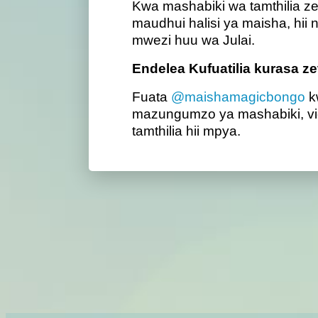
Kwa mashabiki wa tamthilia zen
maudhui halisi ya maisha, hii
mwezi huu wa Julai.
Endelea Kufuatilia kurasa ze
Fuata
@maishamagicbongo
k
mazungumzo ya mashabiki, vide
tamthilia hii mpya.