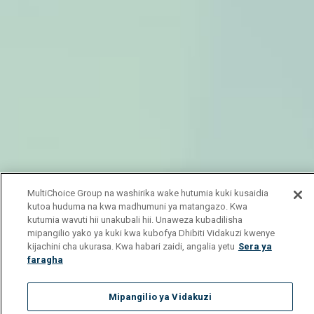
MultiChoice Group na washirika wake hutumia kuki kusaidia
kutoa huduma na kwa madhumuni ya matangazo. Kwa
kutumia wavuti hii unakubali hii. Unaweza kubadilisha
mipangilio yako ya kuki kwa kubofya Dhibiti Vidakuzi kwenye
kijachini cha ukurasa. Kwa habari zaidi, angalia yetu
Sera ya
faragha
Mipangilio ya Vidakuzi