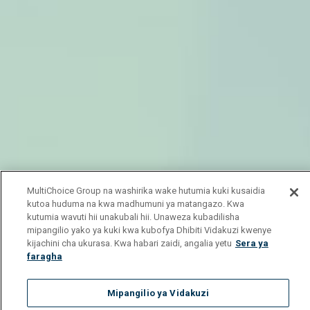
MultiChoice Group na washirika wake hutumia kuki kusaidia
kutoa huduma na kwa madhumuni ya matangazo. Kwa
kutumia wavuti hii unakubali hii. Unaweza kubadilisha
mipangilio yako ya kuki kwa kubofya Dhibiti Vidakuzi kwenye
kijachini cha ukurasa. Kwa habari zaidi, angalia yetu
Sera ya
faragha
Mipangilio ya Vidakuzi