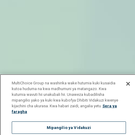
MultiChoice Group na washirika wake hutumia kuki kusaidia
kutoa huduma na kwa madhumuni ya matangazo. Kwa
kutumia wavuti hii unakubali hii. Unaweza kubadilisha
mipangilio yako ya kuki kwa kubofya Dhibiti Vidakuzi kwenye
kijachini cha ukurasa. Kwa habari zaidi, angalia yetu
Sera ya
faragha
Mipangilio ya Vidakuzi