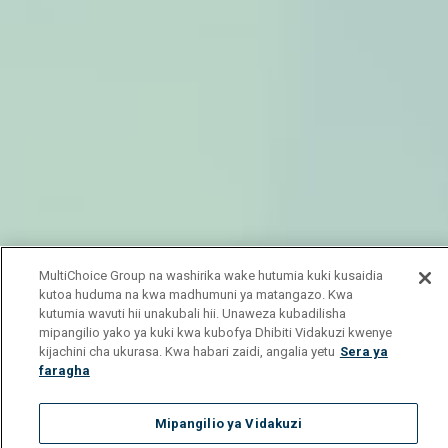
MultiChoice Group na washirika wake hutumia kuki kusaidia
kutoa huduma na kwa madhumuni ya matangazo. Kwa
kutumia wavuti hii unakubali hii. Unaweza kubadilisha
mipangilio yako ya kuki kwa kubofya Dhibiti Vidakuzi kwenye
kijachini cha ukurasa. Kwa habari zaidi, angalia yetu
Sera ya
faragha
Mipangilio ya Vidakuzi