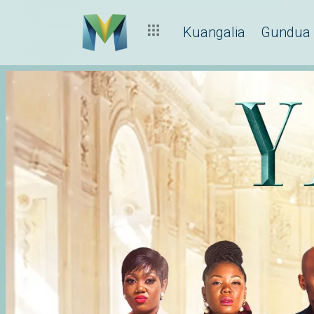
Kuangalia
Gundua