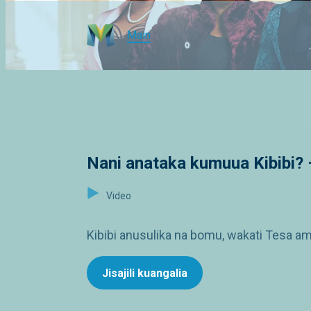
Main
Nani anataka kumuua Kibibi?
Video
Kibibi anusulika na bomu, wakati Tesa am
Jisajili kuangalia