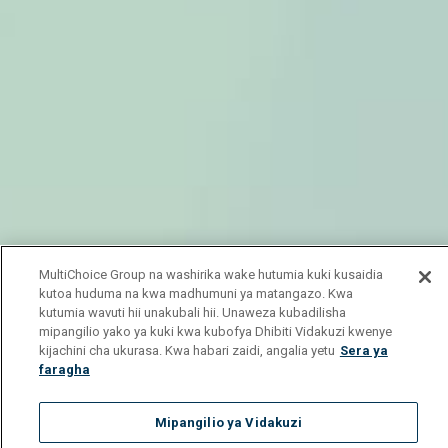
MultiChoice Group na washirika wake hutumia kuki kusaidia
kutoa huduma na kwa madhumuni ya matangazo. Kwa
kutumia wavuti hii unakubali hii. Unaweza kubadilisha
mipangilio yako ya kuki kwa kubofya Dhibiti Vidakuzi kwenye
kijachini cha ukurasa. Kwa habari zaidi, angalia yetu
Sera ya
faragha
Mipangilio ya Vidakuzi