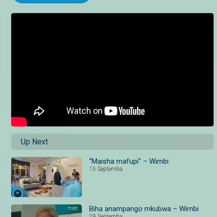
Up Next
“Maisha mafupi” – Wimbi
15 Septemba
Biha anampango mkubwa – Wimbi
29 Septemba