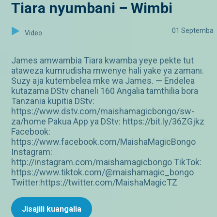
Tiara nyumbani – Wimbi
01 Septemba
Video
James amwambia Tiara kwamba yeye pekte tut
ataweza kumrudisha mwenye hali yake ya zamanı.
Suzy aja kutembelea mke wa James. — Endelea
kutazama DStv chaneli 160 Angalia tamthilia bora
Tanzania kupitia DStv:
https://www.dstv.com/maishamagicbongo/sw-
za/home Pakua App ya DStv: https://bit.ly/36ZGjkz
Facebook:
https://www.facebook.com/MaishaMagicBongo
Instagram:
http://instagram.com/maishamagicbongo TikTok:
https://www.tiktok.com/@maishamagic_bongo
Twitter:https://twitter.com/MaishaMagicTZ
Jisajili kuangalia