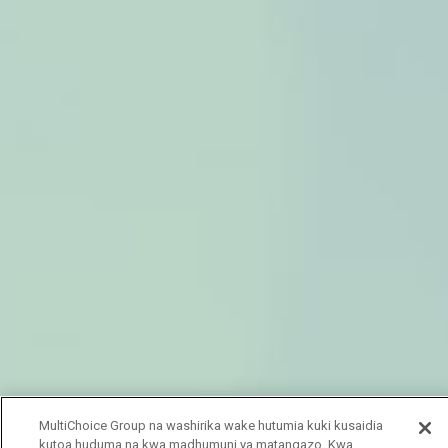
MultiChoice Group na washirika wake hutumia kuki kusaidia
kutoa huduma na kwa madhumuni ya matangazo. Kwa