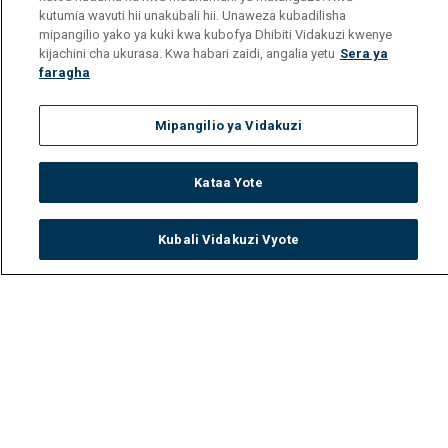
kutumia wavuti hii unakubali hii. Unaweza kubadilisha
mipangilio yako ya kuki kwa kubofya Dhibiti Vidakuzi kwenye
kijachini cha ukurasa. Kwa habari zaidi, angalia yetu
Sera ya
faragha
Mipangilio ya Vidakuzi
Kataa Yote
Kubali Vidakuzi Vyote
Watch
Buy
TV Guide
Search
Menu