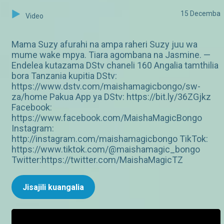
15 Decemba
Video
Mama Suzy afurahi na ampa raheri Suzy juu wa
mume wake mpya. Tiara agombana na Jasmine. —
Endelea kutazama DStv chaneli 160 Angalia tamthilia
bora Tanzania kupitia DStv:
https://www.dstv.com/maishamagicbongo/sw-
za/home Pakua App ya DStv: https://bit.ly/36ZGjkz
Facebook:
https://www.facebook.com/MaishaMagicBongo
Instagram:
http://instagram.com/maishamagicbongo TikTok:
https://www.tiktok.com/@maishamagic_bongo
Twitter:https://twitter.com/MaishaMagicTZ
Jisajili kuangalia