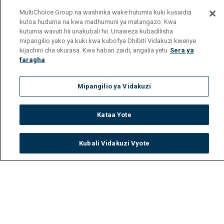
MultiChoice Group na washirika wake hutumia kuki kusaidia
kutoa huduma na kwa madhumuni ya matangazo. Kwa
kutumia wavuti hii unakubali hii. Unaweza kubadilisha
mipangilio yako ya kuki kwa kubofya Dhibiti Vidakuzi kwenye
kijachini cha ukurasa. Kwa habari zaidi, angalia yetu
Sera ya
faragha
Mipangilio ya Vidakuzi
Kataa Yote
Kubali Vidakuzi Vyote
Watch
Buy
TV Guide
Search
Menu