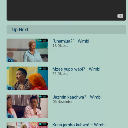
Up Next
“Unamjua?“– Wimbi
13 Oktoba
Mzee yupo wapi?– Wimbi
27 Oktoba
Jazmin kaachwa?– Wimbi
06 Novemba
Kuna jambo kubwa! – Wimbi