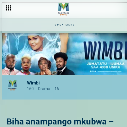
OPEN MENU
Wimbi
160
Drama
16
Biha anampango mkubwa –