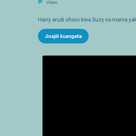
Video
Harry arudi ofisini kwa Suzy na mama y
Jisajili kuangalia